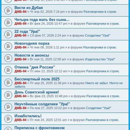
Вести из Дубая
ДМБ-84
» Чт апр 02, 2026 7:16 pm » в форуме
Разговорчики в строю.
Четыре года мать без сына...
ДМБ-84
» Вт фев 24, 2026 10:47 pm » в форуме
Разговорчики в строю.
22 года "Ура!"
ДМБ-84
» Сб фев 07, 2026 2:24 pm » в форуме
Солдатики "Ура!"
Новогодняя порка
ДМБ-84
» Чт янв 08, 2026 1:11 pm » в форуме
Разговорчики в строю.
Новости и анонсы
ДМБ-84
» Вт ноя 11, 2025 12:58 am » в форуме
Издательство "Ура!"
Отмена "дня России"
ДМБ-84
» Пт июн 13, 2025 12:12 am » в форуме
Разговорчики в строю.
Бессмертный полк 2025
ДМБ-84
» Пт апр 25, 2025 11:38 pm » в форуме
Никто не забыт. Ничто не
забыто.
День Советской армии!
ДМБ-84
» Вс фев 23, 2025 10:48 pm » в форуме
Разговорчики в строю.
Неучтённые солдатики "Ура!"
ДМБ-84
» Пн янв 27, 2025 10:22 pm » в форуме
Солдатики "Ура!"
Иззаботились!
ДМБ-84
» Пт янв 24, 2025 12:01 am » в форуме
Разговорчики в строю.
Переписка с фронтовиком