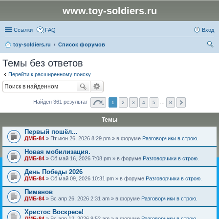
www.toy-soldiers.ru
Ссылки
FAQ
Вход
toy-soldiers.ru
Список форумов
ои
Темы без ответов
ск
Перейти к расширенному поиску
Найден 361 результат
1
2
3
4
5
…
8
Темы
Первый пошёл...
ДМБ-84
» Пт июн 26, 2026 8:29 pm » в форуме
Разговорчики в строю.
Новая мобилизация.
ДМБ-84
» Сб май 16, 2026 7:08 pm » в форуме
Разговорчики в строю.
День Победы 2026
ДМБ-84
» Сб май 09, 2026 10:31 pm » в форуме
Разговорчики в строю.
Пиманов
ДМБ-84
» Вс апр 26, 2026 2:31 am » в форуме
Разговорчики в строю.
Христос Воскресе!
ДМБ-84
» Вс апр 12, 2026 9:52 am » в форуме
Разговорчики в строю.