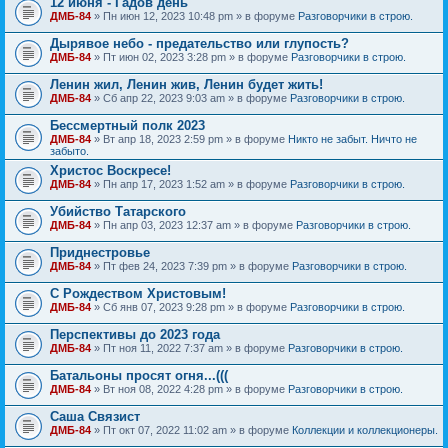
12 июня - Гадов день
ДМБ-84
» Пн июн 12, 2023 10:48 pm » в форуме
Разговорчики в строю.
Дырявое небо - предательство или глупость?
ДМБ-84
» Пт июн 02, 2023 3:28 pm » в форуме
Разговорчики в строю.
Ленин жил, Ленин жив, Ленин будет жить!
ДМБ-84
» Сб апр 22, 2023 9:03 am » в форуме
Разговорчики в строю.
Бессмертный полк 2023
ДМБ-84
» Вт апр 18, 2023 2:59 pm » в форуме
Никто не забыт. Ничто не
забыто.
Христос Воскресе!
ДМБ-84
» Пн апр 17, 2023 1:52 am » в форуме
Разговорчики в строю.
Убийство Татарского
ДМБ-84
» Пн апр 03, 2023 12:37 am » в форуме
Разговорчики в строю.
Приднестровье
ДМБ-84
» Пт фев 24, 2023 7:39 pm » в форуме
Разговорчики в строю.
С Рождеством Христовым!
ДМБ-84
» Сб янв 07, 2023 9:28 pm » в форуме
Разговорчики в строю.
Перспективы до 2023 года
ДМБ-84
» Пт ноя 11, 2022 7:37 am » в форуме
Разговорчики в строю.
Батальоны просят огня...(((
ДМБ-84
» Вт ноя 08, 2022 4:28 pm » в форуме
Разговорчики в строю.
Саша Связист
ДМБ-84
» Пт окт 07, 2022 11:02 am » в форуме
Коллекции и коллекционеры.