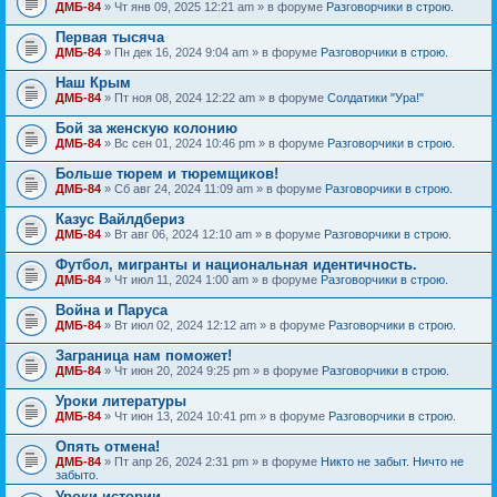
ДМБ-84
» Чт янв 09, 2025 12:21 am » в форуме
Разговорчики в строю.
Первая тысяча
ДМБ-84
» Пн дек 16, 2024 9:04 am » в форуме
Разговорчики в строю.
Наш Крым
ДМБ-84
» Пт ноя 08, 2024 12:22 am » в форуме
Солдатики "Ура!"
Бой за женскую колонию
ДМБ-84
» Вс сен 01, 2024 10:46 pm » в форуме
Разговорчики в строю.
Больше тюрем и тюремщиков!
ДМБ-84
» Сб авг 24, 2024 11:09 am » в форуме
Разговорчики в строю.
Казус Вайлдбериз
ДМБ-84
» Вт авг 06, 2024 12:10 am » в форуме
Разговорчики в строю.
Футбол, мигранты и национальная идентичность.
ДМБ-84
» Чт июл 11, 2024 1:00 am » в форуме
Разговорчики в строю.
Война и Паруса
ДМБ-84
» Вт июл 02, 2024 12:12 am » в форуме
Разговорчики в строю.
Заграница нам поможет!
ДМБ-84
» Чт июн 20, 2024 9:25 pm » в форуме
Разговорчики в строю.
Уроки литературы
ДМБ-84
» Чт июн 13, 2024 10:41 pm » в форуме
Разговорчики в строю.
Опять отмена!
ДМБ-84
» Пт апр 26, 2024 2:31 pm » в форуме
Никто не забыт. Ничто не
забыто.
Уроки истории...