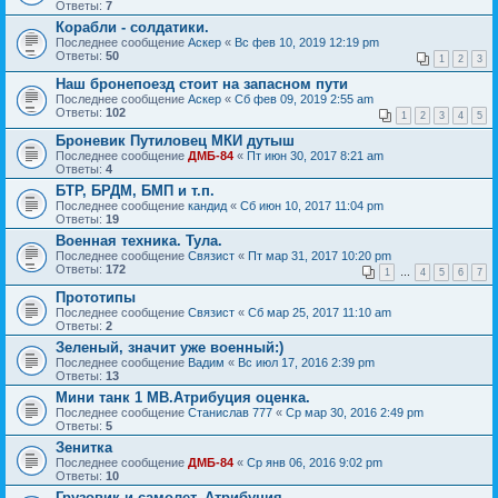
Ответы:
7
Корабли - солдатики.
Последнее сообщение
Аскер
«
Вс фев 10, 2019 12:19 pm
Ответы:
50
1
2
3
Наш бронепоезд стоит на запасном пути
Последнее сообщение
Аскер
«
Сб фев 09, 2019 2:55 am
Ответы:
102
1
2
3
4
5
Броневик Путиловец МКИ дутыш
Последнее сообщение
ДМБ-84
«
Пт июн 30, 2017 8:21 am
Ответы:
4
БТР, БРДМ, БМП и т.п.
Последнее сообщение
кандид
«
Сб июн 10, 2017 11:04 pm
Ответы:
19
Военная техника. Тула.
Последнее сообщение
Связист
«
Пт мар 31, 2017 10:20 pm
Ответы:
172
1
…
4
5
6
7
Прототипы
Последнее сообщение
Связист
«
Сб мар 25, 2017 11:10 am
Ответы:
2
Зеленый, значит уже военный:)
Последнее сообщение
Вадим
«
Вс июл 17, 2016 2:39 pm
Ответы:
13
Мини танк 1 МВ.Атрибуция оценка.
Последнее сообщение
Станислав 777
«
Ср мар 30, 2016 2:49 pm
Ответы:
5
Зенитка
Последнее сообщение
ДМБ-84
«
Ср янв 06, 2016 9:02 pm
Ответы:
10
Грузовик и самолет. Атрибуция.