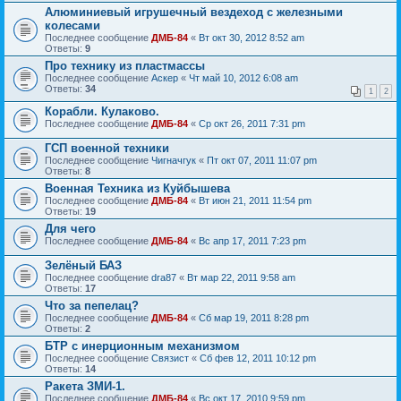
Алюминиевый игрушечный вездеход с железными
колесами
Последнее сообщение
ДМБ-84
«
Вт окт 30, 2012 8:52 am
Ответы:
9
Про технику из пластмассы
Последнее сообщение
Аскер
«
Чт май 10, 2012 6:08 am
Ответы:
34
1
2
Корабли. Кулаково.
Последнее сообщение
ДМБ-84
«
Ср окт 26, 2011 7:31 pm
ГСП военной техники
Последнее сообщение
Чигначгук
«
Пт окт 07, 2011 11:07 pm
Ответы:
8
Военная Техника из Куйбышева
Последнее сообщение
ДМБ-84
«
Вт июн 21, 2011 11:54 pm
Ответы:
19
Для чего
Последнее сообщение
ДМБ-84
«
Вс апр 17, 2011 7:23 pm
Зелёный БАЗ
Последнее сообщение
dra87
«
Вт мар 22, 2011 9:58 am
Ответы:
17
Что за пепелац?
Последнее сообщение
ДМБ-84
«
Сб мар 19, 2011 8:28 pm
Ответы:
2
БТР с инерционным механизмом
Последнее сообщение
Связист
«
Сб фев 12, 2011 10:12 pm
Ответы:
14
Ракета ЗМИ-1.
Последнее сообщение
ДМБ-84
«
Вс окт 17, 2010 9:59 pm