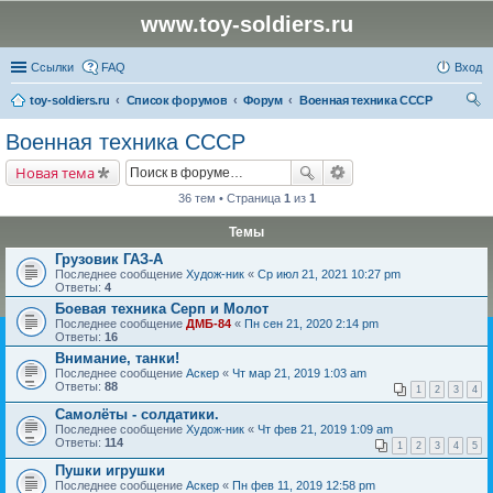
www.toy-soldiers.ru
Ссылки
FAQ
Вход
toy-soldiers.ru
Список форумов
Форум
Военная техника СССР
ои
Военная техника СССР
ск
Новая тема
36 тем • Страница
1
из
1
Темы
Грузовик ГАЗ-А
Последнее сообщение
Худож-ник
«
Ср июл 21, 2021 10:27 pm
Ответы:
4
Боевая техника Серп и Молот
Последнее сообщение
ДМБ-84
«
Пн сен 21, 2020 2:14 pm
Ответы:
16
Внимание, танки!
Последнее сообщение
Аскер
«
Чт мар 21, 2019 1:03 am
Ответы:
88
1
2
3
4
Самолёты - солдатики.
Последнее сообщение
Худож-ник
«
Чт фев 21, 2019 1:09 am
Ответы:
114
1
2
3
4
5
Пушки игрушки
Последнее сообщение
Аскер
«
Пн фев 11, 2019 12:58 pm