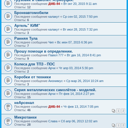
Последнее сообщение
ДМБ-84
«
Вт окт 20, 2015 9:11 am
Ответы:
12
Бронеавтомобили
Последнее сообщение
калакут
«
Ср сен 02, 2015 7:50 pm
Ответы:
6
Артель" КИМ"
Последнее сообщение
калакут
«
Вт июл 28, 2015 7:32 pm
Ответы:
3
Ранняя Тула
Последнее сообщение
Чип
«
Вс июн 07, 2015 6:36 pm
Ответы:
7
Прошу помощи в определении.
Последнее сообщение
Павел 777
«
Вт дек 16, 2014 8:41 pm
Ответы:
9
Колеса для ТПЗ - ПОС
Последнее сообщение
Арчи
«
Чт апр 03, 2014 5:30 pm
Ответы:
2
Коробки от техники
Последнее сообщение
Анонимус
«
Ср мар 26, 2014 10:24 am
Ответы:
3
Серия металлических самолётов - моделей.
Последнее сообщение
Арчи
«
Пт фев 14, 2014 2:27 pm
Ответы:
15
неАрсенал
Последнее сообщение
ДМБ-84
«
Чт фев 13, 2014 7:05 pm
Ответы:
46
1
2
Микротанки
Последнее сообщение
Слава
«
Сб апр 06, 2013 12:02 am
Ответы:
28
1
2