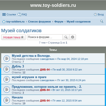
www.toy-soldiers.ru
Ссылки
FAQ
Вход
toy-soldiers.ru
Список форумов
Форум
Музей солдатиков
ои
Музей солдатиков
ск
Новая тема
7 тем • Страница
1
из
1
Темы
Музей детства в Вологде.
Последнее сообщение
самоделкин
«
Пн мар 04, 2024 12:18 pm
Ответы:
7
Дубль 3
Последнее сообщение
ДМБ-84
«
Пн май 30, 2016 9:22 am
Ответы:
12
музей игрушек в праге
Последнее сообщение
самоделкин
«
Пт окт 30, 2015 6:24 pm
Предложение, которое нельзя не принять - 2.
Последнее сообщение
ДМБ-84
«
Вт окт 13, 2015 10:17 pm
Ответы:
3
Начало
Последнее сообщение
ДМБ-84
«
Пт июн 12, 2015 8:54 am
Ответы:
19