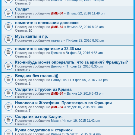
Ответы:
8
Солдат
Последнее сообщение
ДМБ-84
«
Вт мар 22, 2016 11:49 pm
Ответы:
1
помогите в опознании довоенки
Последнее сообщение
ДМБ-84
«
Вт мар 22, 2016 8:28 am
Ответы:
10
Музыканты и пр.
Последнее сообщение
павел с
«
Пн фев 29, 2016 8:02 pm
помогите с солдатиками 32-36 мм
Последнее сообщение
Гримен
«
Вт фев 23, 2016 4:58 am
Ответы:
6
Кто-нибудь может определить, что за армия? Французы?
Последнее сообщение
Даниил
«
Пт фев 12, 2016 8:35 pm
Ответы:
7
Всадник без головы)))
Последнее сообщение
Павлушка
«
Пт фев 05, 2016 7:43 pm
Ответы:
2
Солдатик с трубой из Крыма.
Последнее сообщение
ДМБ-84
«
Вс янв 10, 2016 6:43 pm
Ответы:
2
Наполеон и Жозефина. Произведено во Франции
Последнее сообщение
ДМБ-84
«
Чт дек 10, 2015 9:16 am
Ответы:
7
Солдатик из-под Калуги.
Последнее сообщение
Макс
«
Чт ноя 19, 2015 11:42 pm
Ответы:
3
Кучка солдатиков и старичок
Последнее сообщение
Вадим
«
Сб окт 31, 2015 9:04 pm