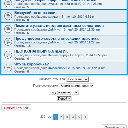
Последнее сообщение
Худож-ник
«
Вт июн 10, 2014 9:26 pm
Ответы:
5
Безрукий на опознание
Последнее сообщение
капчак
«
Вт июн 10, 2014 4:51 pm
Ответы:
8
Помогите узнать историю жестяных солдатиков
Последнее сообщение
ДеNNис
«
Вт май 20, 2014 11:35 am
Ответы:
6
Прошу доброго совета в опознании пластика.
Последнее сообщение
ДеNNис
«
Вт май 20, 2014 11:27 am
Ответы:
15
НЕОПОЗНАННЫЙ СОЛДАТИК
Последнее сообщение
Кавалергард
«
Сб апр 19, 2014 12:59 pm
Ответы:
6
Что за коробочка?
Последнее сообщение
широконогий
«
Ср янв 29, 2014 9:31 am
Ответы:
8
Показать темы за:
Поле сортировки
Новая тема
239 тем
1
2
3
4
5
Перейти