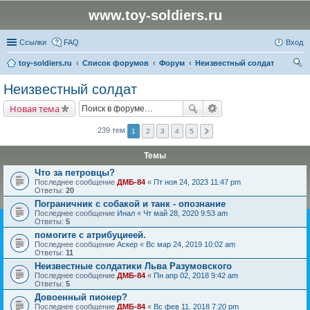
www.toy-soldiers.ru
Ссылки
FAQ
Вход
toy-soldiers.ru
Список форумов
Форум
Неизвестный солдат
ои
Неизвестный солдат
ск
Новая тема
239 тем
1
2
3
4
5
Темы
Что за петровцы?
Последнее сообщение
ДМБ-84
«
Пт ноя 24, 2023 11:47 pm
Ответы:
20
Пограничник с собакой и танк - опознание
Последнее сообщение
Инал
«
Чт май 28, 2020 9:53 am
Ответы:
5
помогите с атрибуциеей.
Последнее сообщение
Аскер
«
Вс мар 24, 2019 10:02 am
Ответы:
11
Неизвестные солдатики Льва Разумовского
Последнее сообщение
ДМБ-84
«
Пн апр 02, 2018 9:42 am
Ответы:
5
Довоенный пионер?
Последнее сообщение
ДМБ-84
«
Вс фев 11, 2018 7:20 pm