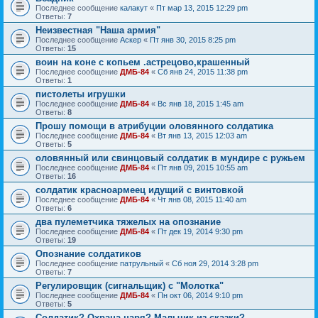
Последнее сообщение
калакут
«
Пт мар 13, 2015 12:29 pm
Ответы:
7
Неизвестная "Наша армия"
Последнее сообщение
Аскер
«
Пт янв 30, 2015 8:25 pm
Ответы:
15
воин на коне с копьем .астрецово,крашенный
Последнее сообщение
ДМБ-84
«
Сб янв 24, 2015 11:38 pm
Ответы:
1
пистолеты игрушки
Последнее сообщение
ДМБ-84
«
Вс янв 18, 2015 1:45 am
Ответы:
8
Прошу помощи в атрибуции оловянного солдатика
Последнее сообщение
ДМБ-84
«
Вт янв 13, 2015 12:03 am
Ответы:
5
оловянный или свинцовый солдатик в мундире с ружьем
Последнее сообщение
ДМБ-84
«
Пт янв 09, 2015 10:55 am
Ответы:
16
солдатик красноармеец идущий с винтовкой
Последнее сообщение
ДМБ-84
«
Чт янв 08, 2015 11:40 am
Ответы:
6
два пулеметчика тяжелых на опознание
Последнее сообщение
ДМБ-84
«
Пт дек 19, 2014 9:30 pm
Ответы:
19
Опознание солдатиков
Последнее сообщение
патрульный
«
Сб ноя 29, 2014 3:28 pm
Ответы:
7
Регулировщик (сигнальщик) с "Молотка"
Последнее сообщение
ДМБ-84
«
Пн окт 06, 2014 9:10 pm
Ответы:
5
Солдатик? Охрана царя? Мальчик из сказки?