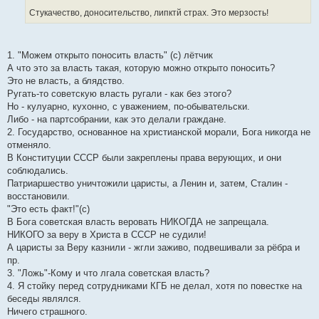
Стукачество, доносительство, липктй страх. Это мерзость!
1. "Можем открыто поносить власть" (с) лётчик
А что это за власть такая, которую можно открыто поносить?
Это не власть, а блядство.
Ругать-то советскую власть ругали - как без этого?
Но - кулуарно, кухонно, с уважением, по-обывательски.
Либо - на партсобрании, как это делали граждане.
2. Государство, основанное на христианской морали, Бога никогда не
отменяло.
В Конституции СССР были закреплены права верующих, и они
соблюдались.
Патриаршество уничтожили царисты, а Ленин и, затем, Сталин -
восстановили.
"Это есть факт!"(с)
В Бога советская власть веровать НИКОГДА не запрещала.
НИКОГО за веру в Христа в СССР не судили!
А царисты за Веру казнили - жгли заживо, подвешивали за рёбра и
пр.
3. "Ложь"-Кому и что лгала советская власть?
4. Я стойку перед сотрудниками КГБ не делал, хотя по повестке на
беседы являлся.
Ничего страшного.