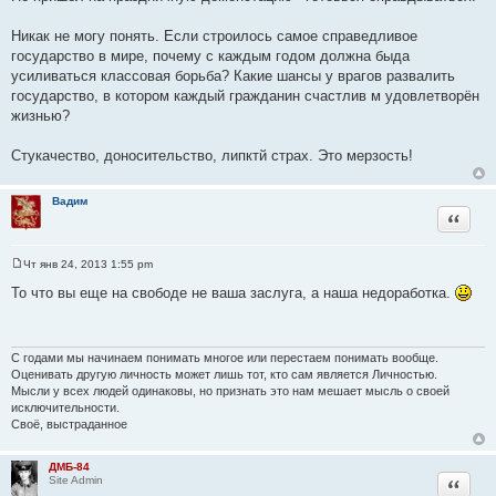
Никак не могу понять. Если строилось самое справедливое
государство в мире, почему с каждым годом должна быда
усиливаться классовая борьба? Какие шансы у врагов развалить
государство, в котором каждый гражданин счастлив м удовлетворён
жизнью?
Стукачество, доносительство, липктй страх. Это мерзость!
Вадим
Цитата
Чт янв 24, 2013 1:55 pm
С
о
То что вы еще на свободе не ваша заслуга, а наша недоработка.
о
б
щ
е
н
С годами мы начинаем понимать многое или перестаем понимать вообще.
и
Оценивать другую личность может лишь тот, кто сам является Личностью.
е
Мысли у всех людей одинаковы, но признать это нам мешает мысль о своей
исключительности.
Своё, выстраданное
ДМБ-84
Цитата
Site Admin