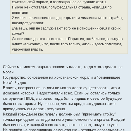
христианской морали, и воплощавшее её лучшие черты.
Нынче же - отсталая, полуфеодальная страна, живущая по
понятиям.
2 миллиона чиновников под прикрытием миллиона ментов грабят,
насилуют, убивают.
Думаешь, они не заслуживают того же в отношении себя и своих
семей?
Да они сами дрожат от страха - в Париж их, как беляков, возьмут в
одних кальсонах, и то, после того только, как они здесь полютуют,
удерживая власть.
Сейчас мы можем открыто поносить власть, тогда этого делать не
могли.
Государство, основанное на христианской морали и "отменившее
Бога". Чудно.
Власть, построенная на лжи не могла долго существовать, что и
доказала история. Недостреляли всех. Если бы остались только
сотрудники НКВД в стране, тогда бы, глядишь и светлое будущее
было не за горами. Ну, конечно, чистки среди сотудников тоже
приходилось бы делать регулярно.
Каждый гражданин как пудель должен был "принимать стойку"
только при одном взгляде на него уполномоченного органа. Каждый
был виноват, и каждый знал за что, а кто не знал, тому же хуже.
Не пришёл на праздничную демонстацию - готовься оправдываться.