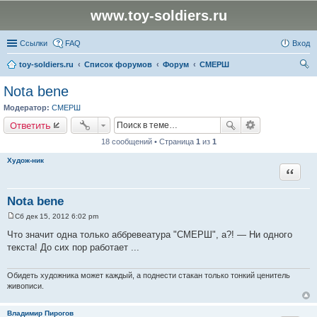
www.toy-soldiers.ru
Ссылки
FAQ
Вход
toy-soldiers.ru
Список форумов
Форум
СМЕРШ
ои
Nota bene
ск
Модератор:
СМЕРШ
Ответить
18 сообщений • Страница
1
из
1
Худож-ник
Цитата
Nota bene
Сб дек 15, 2012 6:02 pm
С
о
Что значит одна только аббревеатура "СМЕРШ", а?! — Ни одного
о
текста! До сих пор работает ...
б
щ
е
н
Обидеть художника может каждый, а поднести стакан только тонкий ценитель
и
живописи.
е
Владимир Пирогов