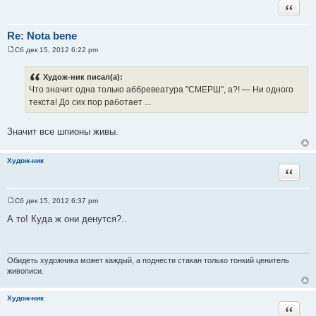
Цитата
Re: Nota bene
Сб дек 15, 2012 6:22 pm
С
о
о
Худож-ник писал(а):
б
Что значит одна только аббревеатура "СМЕРШ", а?! — Ни одного
щ
е
текста! До сих пор работает ...
н
и
е
Значит все шпионы живы.
Худож-ник
Цитата
Сб дек 15, 2012 6:37 pm
С
о
А то! Куда ж они денутся?..
о
б
щ
е
н
Обидеть художника может каждый, а поднести стакан только тонкий ценитель
и
живописи.
е
Худож-ник
Цитата