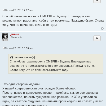
Ср янв 23, 2013 7:17 am
С
о
Спасибо авторам проекта СМЕРШ и Вадиму. Благодаря вам
о
реалистично представил себя в тех временах. Паскудно было. Слава
б
щ
богу, что не пришлось жить в те годы!
е
н
и
ДМБ-84
е
Цитата
Site Admin
Ср янв 23, 2013 8:53 am
С
о
о
летчик писал(а):
б
Спасибо авторам проекта СМЕРШ и Вадиму. Благодаря вам
щ
е
реалистично представил себя в тех временах. Паскудно было.
н
Слава богу, что не пришлось жить в те годы!
и
е
Это одна сторона медали.
У нашей современности она гораздо более чёрная.
Преступников и доносчиков процент такой же, как во все времена
человечества, но есть существенная разница - в 30-е убивали за
идеи, за светлое будущее, изменения происходили на глазах у всего
мира, и касались всего народа.