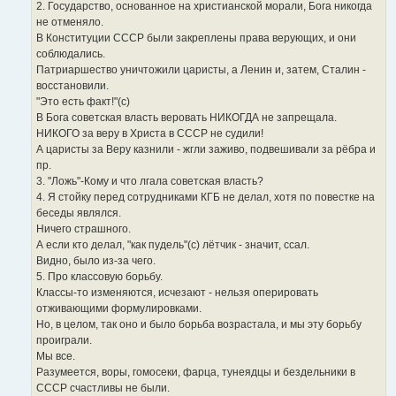
2. Государство, основанное на христианской морали, Бога никогда
не отменяло.
В Конституции СССР были закреплены права верующих, и они
соблюдались.
Патриаршество уничтожили царисты, а Ленин и, затем, Сталин -
восстановили.
"Это есть факт!"(с)
В Бога советская власть веровать НИКОГДА не запрещала.
НИКОГО за веру в Христа в СССР не судили!
А царисты за Веру казнили - жгли заживо, подвешивали за рёбра и
пр.
3. "Ложь"-Кому и что лгала советская власть?
4. Я стойку перед сотрудниками КГБ не делал, хотя по повестке на
беседы являлся.
Ничего страшного.
А если кто делал, "как пудель"(с) лётчик - значит, ссал.
Видно, было из-за чего.
5. Про классовую борьбу.
Классы-то изменяются, исчезают - нельзя оперировать
отживающими формулировками.
Но, в целом, так оно и было борьба возрастала, и мы эту борьбу
проиграли.
Мы все.
Разумеется, воры, гомосеки, фарца, тунеядцы и бездельники в
СССР счастливы не были.