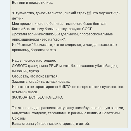
Вот они и подсуетились.
"Стукачество, доносительство, липкий страх. Это мерзость"(с)
лётчик
Мои предки ничего не боялись - им нечего было бояться.
Как и абсолютному большинству граждан СССР.
Дрожали воры-чиновники, бездельники, профессиональные
оппозиционеры - это из "своих".
Из "бывших" боялись те, кто не смирился, и жаждал возврата к
прошлому, боролся за это.
Наше гнусное настоящее.
ЛЮБОГО гражданина РЕФЕ может безнаказанно убить бандит,
чиновник, мусор.
Отобрать, что понравиться.
Задавить, ограбить, изнасиловать.
И от этого не гарантирован НИКТО, не говоря о таких пустяках, как
отъём бизнеса.
ЖАЛОВАТЬСЯ БЕСПОЛЕЗНО.
Так что, не надо сравнивать эту вашу помойку населённую ворами,
бандитами, холуями, терпилами, и рабами с великим Советским
Союзом.
Ваша страна убивает своих стариков, и детей.