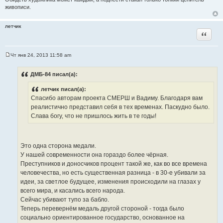
живописи.
летчик
Цитата
Чт янв 24, 2013 11:58 am
С
о
о
ДМБ-84 писал(а):
б
щ
летчик писал(а):
е
н
Спасибо авторам проекта СМЕРШ и Вадиму. Благодаря вам
и
реалистично представил себя в тех временах. Паскудно было.
е
Слава богу, что не пришлось жить в те годы!
Это одна сторона медали.
У нашей современности она гораздо более чёрная.
Преступников и доносчиков процент такой же, как во все времена
человечества, но есть существенная разница - в 30-е убивали за
идеи, за светлое будущее, изменения происходили на глазах у
всего мира, и касались всего народа.
Сейчас убивают тупо за бабло.
Теперь перевернём медаль другой стороной - тогда было
социально ориентированное государство, основанное на