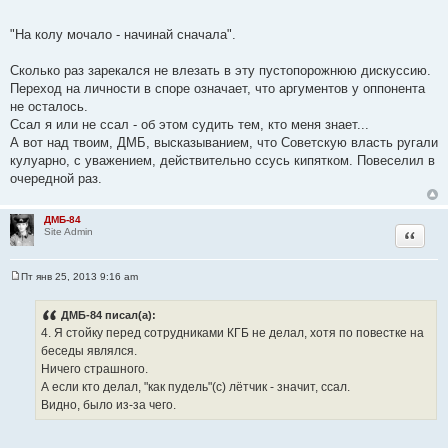
"На колу мочало - начинай сначала".
Сколько раз зарекался не влезать в эту пустопорожнюю дискуссию.
Переход на личности в споре означает, что аргументов у оппонента
не осталось.
Ссал я или не ссал - об этом судить тем, кто меня знает...
А вот над твоим, ДМБ, высказыванием, что Советскую власть ругали
кулуарно, с уважением, действительно ссусь кипятком. Повеселил в
очередной раз.
ДМБ-84
Цитата
Site Admin
Пт янв 25, 2013 9:16 am
С
о
о
ДМБ-84 писал(а):
б
4. Я стойку перед сотрудниками КГБ не делал, хотя по повестке на
щ
е
беседы являлся.
н
Ничего страшного.
и
е
А если кто делал, "как пудель"(с) лётчик - значит, ссал.
Видно, было из-за чего.