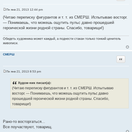
Пн янв 21, 2013 12:44 pm
С
о
(Читаю переписку фигурантов и т. т. из СМЕРШ. Испытываю восторг.
о
— Понимаешь, что можешь ощутить пульс давно прошедшей
б
щ
героической жизни родной страны. Спасибо, товарищи!)
е
н
и
Обидеть художника может каждый, а поднести стакан только тонкий ценитель
е
живописи.
СМЕРШ
Цитата
Пн янв 21, 2013 8:53 pm
С
о
о
Худож-ник писал(а):
б
(Читаю переписку фигурантов и т. т. из СМЕРШ. Испытываю
щ
е
восторг. — Понимаешь, что можешь ощутить пульс давно
н
прошедшей героической жизни родной страны. Спасибо,
и
е
товарищи!)
Рано-то восторгаться...
Все поучаствуют, товарищ.