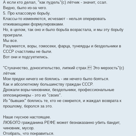
А если кто делал, "как пудель"(с) лётчик - значит, ссал.
Видно, было из-за чего.
5. Про классовую борьбу.
Классы-то изменяются, исчезают - нельзя оперировать
отживающими формулировками.
Но, в целом, так оно и было борьба возрастала, и мы эту борьбу
проиграли.
Мы все.
Разумеется, воры, гомосеки, фарца, тунеядцы и бездельники в
СССР счастливы не были.
Вот они и подсуетились.
"Стукачество, доносительство, липкий страх. Это мерзость"(с)
лётчик
Мои предки ничего не боялись - им нечего было бояться.
Как и абсолютному большинству граждан СССР.
Дрожали воры-чиновники, бездельники, профессиональные
оппозиционеры - это из "своих".
Из "бывших" боялись те, кто не смирился, и жаждал возврата к
прошлому, боролся за это.
Наше гнусное настоящее.
ЛЮБОГО гражданина РЕФЕ может безнаказанно убить бандит,
чиновник, мусор.
Отобрать, что понравиться.