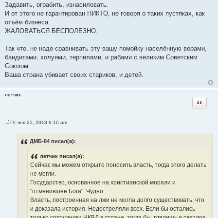
Задавить, ограбить, изнасиловать.
И от этого не гарантирован НИКТО, не говоря о таких пустяках, как
отъём бизнеса.
ЖАЛОВАТЬСЯ БЕСПОЛЕЗНО.
Так что, не надо сравнивать эту вашу помойку населённую ворами,
бандитами, холуями, терпилами, и рабами с великим Советским
Союзом.
Ваша страна убивает своих стариков, и детей.
летчик
Цитата
Пт янв 25, 2013 9:10 am
С
о
о
ДМБ-84 писал(а):
б
щ
летчик писал(а):
е
н
Сейчас мы можем открыто поносить власть, тогда этого делать
и
не могли.
е
Государство, основанное на христианской морали и
"отменившее Бога". Чудно.
Власть, построенная на лжи не могла долго существовать, что
и доказала история. Недостреляли всех. Если бы остались
только сотрудники НКВД в стране, тогда бы, глядишь и светлое