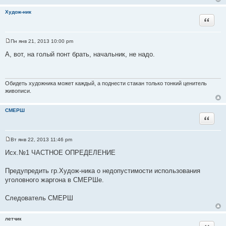
Худож-ник
Цитата
Пн янв 21, 2013 10:00 pm
С
о
А, вот, на голый понт брать, начальник, не надо.
о
б
щ
е
н
Обидеть художника может каждый, а поднести стакан только тонкий ценитель
и
живописи.
е
СМЕРШ
Цитата
Вт янв 22, 2013 11:46 pm
С
о
Исх.№1 ЧАСТНОЕ ОПРЕДЕЛЕНИЕ
о
б
щ
Предупредить гр.Худож-ника о недопустимости использования
е
уголовного жаргона в СМЕРШе.
н
и
е
Следователь СМЕРШ
летчик
Цитата