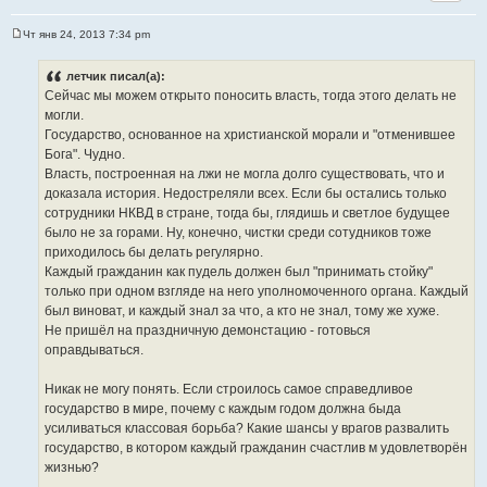
Чт янв 24, 2013 7:34 pm
С
о
о
летчик писал(а):
б
Сейчас мы можем открыто поносить власть, тогда этого делать не
щ
е
могли.
н
Государство, основанное на христианской морали и "отменившее
и
е
Бога". Чудно.
Власть, построенная на лжи не могла долго существовать, что и
доказала история. Недостреляли всех. Если бы остались только
сотрудники НКВД в стране, тогда бы, глядишь и светлое будущее
было не за горами. Ну, конечно, чистки среди сотудников тоже
приходилось бы делать регулярно.
Каждый гражданин как пудель должен был "принимать стойку"
только при одном взгляде на него уполномоченного органа. Каждый
был виноват, и каждый знал за что, а кто не знал, тому же хуже.
Не пришёл на праздничную демонстацию - готовься
оправдываться.
Никак не могу понять. Если строилось самое справедливое
государство в мире, почему с каждым годом должна быда
усиливаться классовая борьба? Какие шансы у врагов развалить
государство, в котором каждый гражданин счастлив м удовлетворён
жизнью?