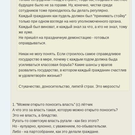
будущее было не за горами. Ну, конечно, чистки среди
сотудников тоже приходилось бы делать регулярно.
Каждый гражданин как пудель должен был "принимать стойку"
только при одном взгляде на него уполномоченного органа.
Каждый был виноват, и каждый знал за что, а кто не знал, тому
же хуже.
Не пришёл на праздничную демонстацию - готовься
оправдываться.
Никак не могу понять. Если строилось самое справедливое
государство в мире, почему с каждым годом должна быда
усиливаться классовая борьба? Какие шансы у врагов
развалить государство, в котором каждый гражданин счастлив
м удовлетворён жизнью?
Стукачество, доносительство, липктй страх. Это мерзость!
1. "Можем открыто поносить власть" (с) лётчик
А что это за власть такая, которую можно открыто поносить?
Это не власть, а блядство.
Ругать-то советскую власть ругали - как без этого?
Но - кулуарно, кухонно, с уважением, по-обывательски.
Либо - на партсобрании, как это делали граждане.