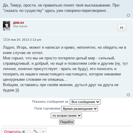
Да, Тимур, прости, не правильно понял твоё высказывание. Про
"сказать по существу" здесь уже говорено-переговорено .
ДМБ-84
Цитата
Site Admin
Сб янв 26, 2013 2:13 pm
С
о
Ладно, Игорь, может я написал и криво, непонятно, но обидеть ни в
о
коем случае не хотел.
б
щ
Мне горько, что мы не просто потеряли целый мир - сильный,
е
справедливый, и добрый, но ещё и позволяем себе и другим (ну, тут
н
и
личное, конечно присутствует - врать не буду), его поносить и
е
позорить из нашего ненастоящего настоящего, которое никакими
цензурными словами не опишешь...
Вобщем, оставаясь при своём мнении, дуться друг на друга не
будем.)))
Показать сообщения за:
Поле сортировки
Ответить