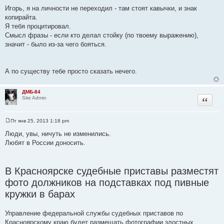
Игорь, я на личности не переходил - там стоят кавычки, и знак
копирайта.
Я тебя процитировал.
Смысл фразы - если кто делал стойку (по твоему выражению),
значит - было из-за чего бояться.
А по существу тебе просто сказать нечего.
ДМБ-84
Цитата
Site Admin
Пт янв 25, 2013 1:18 pm
С
о
Люди, увы, ничуть не изменились.
о
Любят в России доносить.
б
щ
е
н
и
В Красноярске судебные приставы разместят
е
фото должников на подставках под пивные
кружки в барах
Управление федеральной службы судебных приставов по
Красноярскому краю будет размещать фотографии злостных