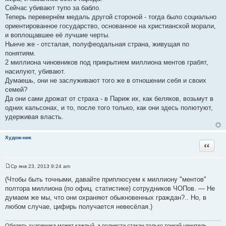
Сейчас убивают тупо за бабло.
Теперь перевернём медаль другой стороной - тогда было социально
ориентированное государство, основанное на христианской морали,
и воплощавшее её лучшие черты.
Нынче же - отсталая, полуфеодальная страна, живущая по
понятиям.
2 миллиона чиновников под прикрытием миллиона ментов грабят,
насилуют, убивают.
Думаешь, они не заслуживают того же в отношении себя и своих
семей?
Да они сами дрожат от страха - в Париж их, как беляков, возьмут в
одних кальсонах, и то, после того только, как они здесь полютуют,
удерживая власть.
Худож-ник
Цитата
Ср янв 23, 2013 9:24 am
С
о
(Чтобы быть точными, давайте приплюсуем к миллиону "ментов"
о
полтора миллиона (по офиц. статистике) сотрудников ЧОПов. — Не
б
щ
думаем же мы, что они охраняют обыкновенных граждан?.. Но, в
е
любом случае, цифирь получается невесёлая.)
н
и
е
Обидеть художника может каждый, а поднести стакан только тонкий ценитель