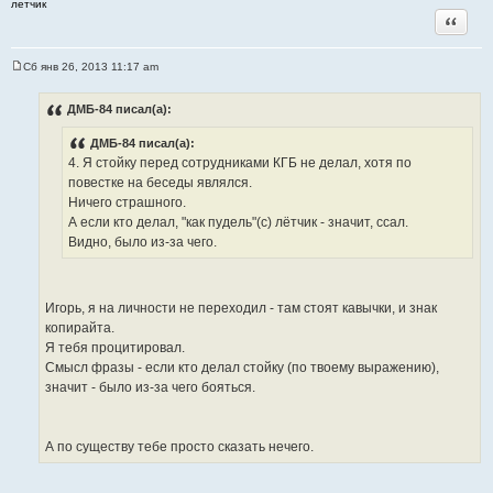
летчик
Цитата
Сб янв 26, 2013 11:17 am
С
о
о
ДМБ-84 писал(а):
б
щ
ДМБ-84 писал(а):
е
н
4. Я стойку перед сотрудниками КГБ не делал, хотя по
и
повестке на беседы являлся.
е
Ничего страшного.
А если кто делал, "как пудель"(с) лётчик - значит, ссал.
Видно, было из-за чего.
Игорь, я на личности не переходил - там стоят кавычки, и знак
копирайта.
Я тебя процитировал.
Смысл фразы - если кто делал стойку (по твоему выражению),
значит - было из-за чего бояться.
А по существу тебе просто сказать нечего.